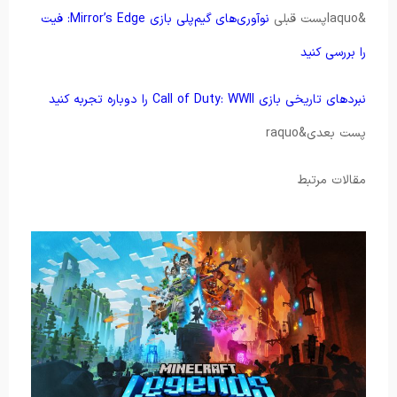
&laquoپست قبلی
نوآوری‌های گیم‌پلی بازی Mirror’s Edge: فیت
را بررسی کنید
نبردهای تاریخی بازی Call of Duty: WWII را دوباره تجربه کنید
پست بعدی&raquo
مقالات مرتبط