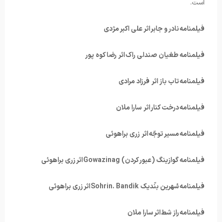
است.
فیلمنامه نادر و جابر اثر علی اکبر مژدی
فیلمنامه طغیان صندلی راک اثر رضا کوه پور
فیلمنامه تاب باز اثر فرزاد مرادی
فیلمنامه درخت کنار اثر سارا ملان
فیلمنامه مسیر توجّه اثر زری براهوئی
فیلمنامه گوازینگ (عبور کردن) Gowazinag اثر زری براهوئی
فیلمنامه سُهرین بنّدیک Sohrin. Bandik اثر زری براهوئی
فیلمنامه راز شط اثر سارا ملان