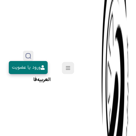
ورود یا عضویت
العربیه
فا